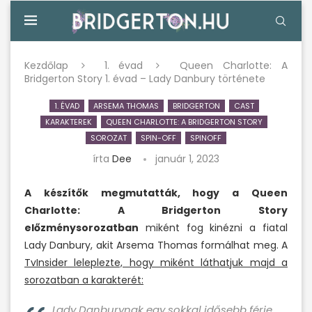
Kezdőlap
1. évad
Queen Charlotte: A
Bridgerton Story 1. évad – Lady Danbury története
1. ÉVAD
ARSEMA THOMAS
BRIDGERTON
CAST
KARAKTEREK
QUEEN CHARLOTTE: A BRIDGERTON STORY
SOROZAT
SPIN-OFF
SPINOFF
írta
Dee
január 1, 2023
A készítők megmutatták, hogy a Queen
Charlotte: A Bridgerton Story
előzménysorozatban
miként fog kinézni a fiatal
Lady Danbury, akit Arsema Thomas formálhat meg. A
TvInsider leleplezte, hogy miként láthatjuk majd a
sorozatban a karakterét:
Lady Danburynak egy sokkal idősebb férje