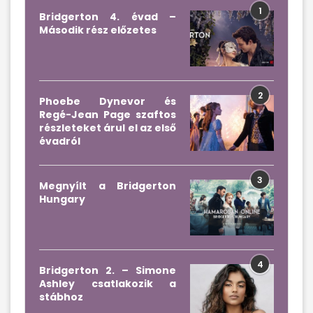
1
Bridgerton 4. évad –
Második rész előzetes
2
Phoebe Dynevor és
Regé-Jean Page szaftos
részleteket árul el az első
évadról
3
Megnyílt a Bridgerton
Hungary
4
Bridgerton 2. – Simone
Ashley csatlakozik a
stábhoz