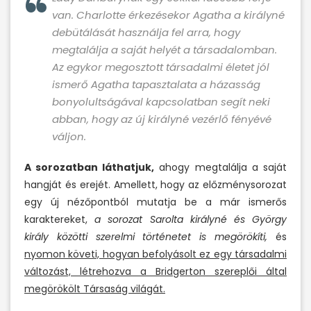
van. Charlotte érkezésekor Agatha a királyné
debütálását használja fel arra, hogy
megtalálja a saját helyét a társadalomban.
Az egykor megosztott társadalmi életet jól
ismerő Agatha tapasztalata a házasság
bonyolultságával kapcsolatban segít neki
abban, hogy az új királyné vezérlő fényévé
váljon.
A sorozatban láthatjuk,
ahogy megtalálja a saját
hangját és erejét. Amellett, hogy az előzménysorozat
egy új nézőpontból mutatja be a már ismerős
karaktereket,
a sorozat Sarolta királyné és György
király közötti szerelmi történetet is megörökíti,
és
nyomon követi, hogyan befolyásolt ez egy társadalmi
változást, létrehozva a Bridgerton szereplői által
megörökölt Társaság világát.