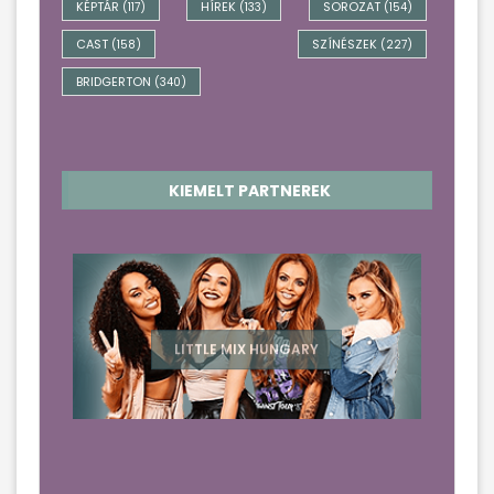
KÉPTÁR
HÍREK
SOROZAT
(117)
(133)
(154)
CAST
SZÍNÉSZEK
(158)
(227)
BRIDGERTON
(340)
KIEMELT PARTNEREK
LITTLE MIX HUNGARY