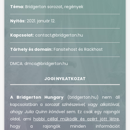
Téma:
Bridgerton sorozat, regények
Nyitás:
2021. január 12.
Kapcsolat:
contact@bridgerton.hu
Tárhely és domain:
Fansitehost és Rackhost
DMCA: dmca@bridgerton.hu
JOGI NYILATKOZAT
A Bridgerton Hungary
(bridgerton.hu) nem áll
kapcsolatban a
sorozat színészeivel, vagy alkotóival,
ahogy Julia Quinn írónővel sem.
Ez csak egy rajongói
oldal, ami
hobbi céllal működik és azért jött létre
,
hogy a rajongók minden információt