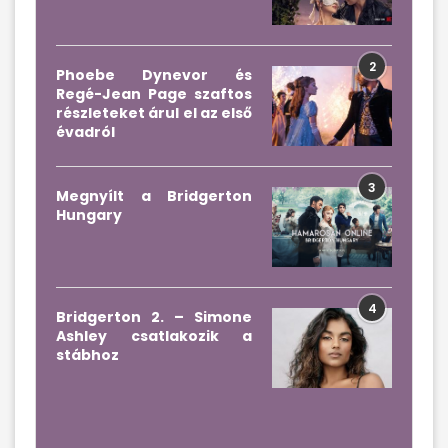
2
Phoebe Dynevor és
Regé-Jean Page szaftos
részleteket árul el az első
évadról
3
Megnyílt a Bridgerton
Hungary
4
Bridgerton 2. – Simone
Ashley csatlakozik a
stábhoz