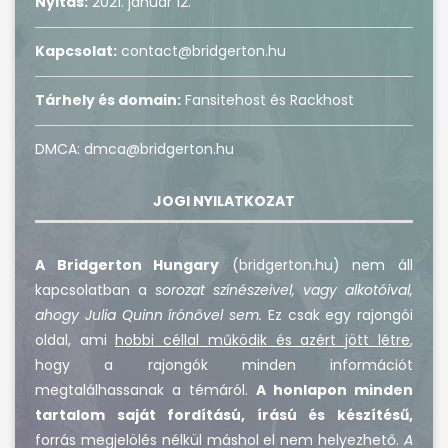
Nyitás:
2021. január 12.
Kapcsolat:
contact@bridgerton.hu
Tárhely és domain:
Fansitehost és Rackhost
DMCA: dmca@bridgerton.hu
JOGI NYILATKOZAT
A Bridgerton Hungary
(bridgerton.hu) nem áll
kapcsolatban a
sorozat színészeivel, vagy alkotóival,
ahogy Julia Quinn írónővel sem.
Ez csak egy rajongói
oldal, ami
hobbi céllal működik és azért jött létre
,
hogy a rajongók minden információt
megtalálhassanak a témáról.
A honlapon minden
tartalom saját fordítású, írású és készítésű,
forrás megjelölés nélkül máshol el nem helyezhető.
A