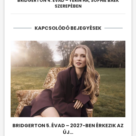
BRIDGERTON 4. ÉVAD – YERIN HA, SOPHIE BAEK
SZEREPÉBEN
KAPCSOLÓDÓ BEJEGYÉSEK
BRIDGERTON 5. ÉVAD – 2027-BEN ÉRKEZIK AZ
B
ÚJ...