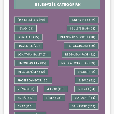
BEJEGYZÉS KATEGÓRIÁK
ÉRDEKESSÉGEK
SNEAK PEEK
(20)
(22)
1. ÉVAD
SZÜLETÉSNAP
(23)
(24)
FORGATÁS
KULISSZÁK MÖGÖTT
(25)
(28)
PROJEKTEK
FOTÓSOROZAT
(29)
(29)
JONATHAN BAILEY
REGÉ-JEAN PAGE
(31)
(32)
SIMONE ASHLEY
NICOLA COUGHLAN
(35)
(39)
MEGJELENÉSEK
SPOILER
(42)
(42)
PHOEBE DYNEVOR
3. ÉVAD
(50)
(52)
2. ÉVAD
4. ÉVAD
INTERJÚ
(86)
(108)
(114)
KÉPTÁR
HÍREK
SOROZAT
(117)
(133)
(154)
CAST
SZÍNÉSZEK
(158)
(227)