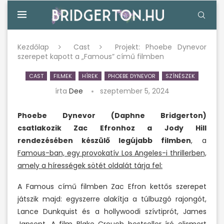
Kezdőlap
Cast
Projekt: Phoebe Dynevor
szerepet kapott a „Famous” című filmben
CAST
FILMEK
HÍREK
PHOEBE DYNEVOR
SZÍNÉSZEK
írta
Dee
szeptember 5, 2024
Phoebe Dynevor (Daphne Bridgerton)
csatlakozik Zac Efronhoz a Jody Hill
rendezésében készülő legújabb filmben
, a
Famous-ban, egy provokatív Los Angeles-i thrillerben,
amely a hírességek sötét oldalát tárja fel:
A Famous című filmben Zac Efron kettős szerepet
játszik majd: egyszerre alakítja a túlbuzgó rajongót,
Lance Dunkquist és a hollywoodi szívtiprót, James