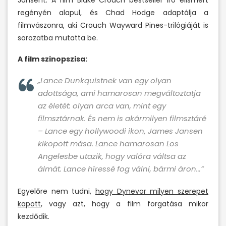
Jansent. A film Blake Crouch bestseller író elismert
regényén alapul, és Chad Hodge adaptálja a
filmvászonra, aki Crouch Wayward Pines-trilógiáját is
sorozatba mutatta be.
A film szinopszisa:
„Lance Dunkquistnek van egy olyan
adottsága, ami hamarosan megváltoztatja
az életét: olyan arca van, mint egy
filmsztárnak. És nem is akármilyen filmsztáré
– Lance egy hollywoodi ikon, James Jansen
kiköpött mása. Lance hamarosan Los
Angelesbe utazik, hogy valóra váltsa az
álmát. Lance híressé fog válni, bármi áron…”
Egyelőre nem tudni,
hogy Dynevor milyen szerepet
kapott
, vagy azt, hogy a film forgatása mikor
kezdődik.