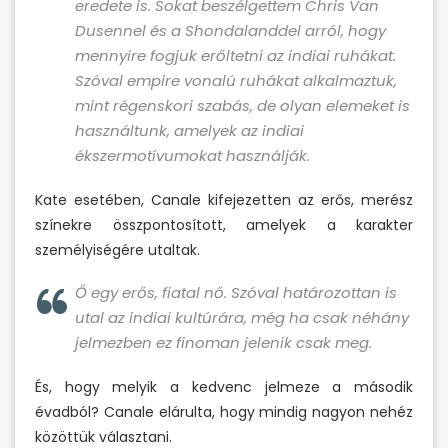
eredete is. Sokat beszélgettem Chris Van
Dusennel és a Shondalanddel arról, hogy
mennyire fogjuk erőltetni az indiai ruhákat.
Szóval empire vonalú ruhákat alkalmaztuk,
mint régenskori szabás, de olyan elemeket is
használtunk, amelyek az indiai
ékszermotívumokat használják.
Kate esetében, Canale kifejezetten az erős, merész
színekre összpontosított, amelyek a karakter
személyiségére utaltak.
Ő egy erős, fiatal nő. Szóval határozottan is
utal az indiai kultúrára, még ha csak néhány
jelmezben ez finoman jelenik csak meg.
És, hogy melyik a kedvenc jelmeze a második
évadból? Canale elárulta, hogy mindig nagyon nehéz
közöttük választani.