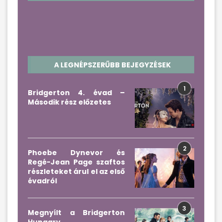
A LEGNÉPSZERŰBB BEJEGYZÉSEK
1
Bridgerton 4. évad –
Második rész előzetes
2
Phoebe Dynevor és
Regé-Jean Page szaftos
részleteket árul el az első
évadról
3
Megnyílt a Bridgerton