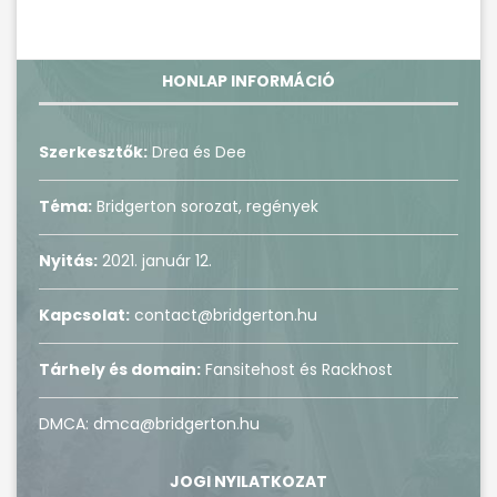
HONLAP INFORMÁCIÓ
Szerkesztők:
Drea és Dee
Téma:
Bridgerton sorozat, regények
Nyitás:
2021. január 12.
Kapcsolat:
contact@bridgerton.hu
Tárhely és domain:
Fansitehost és Rackhost
DMCA: dmca@bridgerton.hu
JOGI NYILATKOZAT