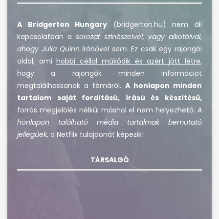
A Bridgerton Hungary
(bridgerton.hu) nem áll
kapcsolatban a
sorozat színészeivel, vagy alkotóival,
ahogy Julia Quinn írónővel sem.
Ez csak egy rajongói
oldal, ami
hobbi céllal működik és azért jött létre
,
hogy a rajongók minden információt
megtalálhassanak a témáról.
A honlapon minden
tartalom saját fordítású, írású és készítésű,
forrás megjelölés nélkül máshol el nem helyezhető.
A
honlapon található média tartalmak bemutató
jellegűek
, a Netflix tulajdonát képezik!
TÁRSALGÓ