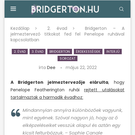
Kezdőlap
2. évad
Bridgerton – A
jelmeztervező titkokat fed fel Penelope ruháival
kapcsolatban
2. ÉVAD
3. ÉVAD
BRIDGERTON
ÉRDEKESSÉGEK
INTERJÚ
SOROZAT
írta
Dee
május 22, 2022
A Bridgerton jelmeztervezője elárulta
, hogy
Penelope Featherington ruhái
rejtett utalásokat
tartalmaztak a harmadik évadhoz:
Mindannyian annyira különbözőek vagyunk,
mint egyének. Szóval nagyon jó, hogy az ő
elképzeléseiket vesszük alapul és aztán egy
kicsit felturbózzuk. – Sophie Canale