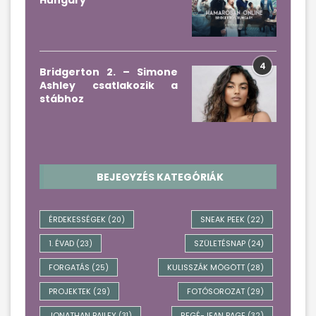
Hungary
4
Bridgerton 2. – Simone
Ashley csatlakozik a
stábhoz
BEJEGYZÉS KATEGÓRIÁK
ÉRDEKESSÉGEK
SNEAK PEEK
(20)
(22)
1. ÉVAD
SZÜLETÉSNAP
(23)
(24)
FORGATÁS
KULISSZÁK MÖGÖTT
(25)
(28)
PROJEKTEK
FOTÓSOROZAT
(29)
(29)
JONATHAN BAILEY
REGÉ-JEAN PAGE
(31)
(32)