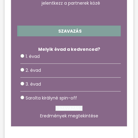
jelentkezz a partnerek közé
SZAVAZÁS
Melyik évad a kedvenced?
1. évad
2. évad
3. évad
Sarolta királyné spin-off
Eredmények megtekintése