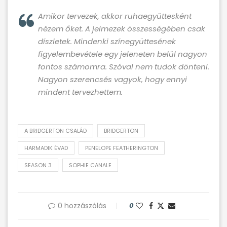
Amikor tervezek, akkor ruhaegyüttesként
nézem őket. A jelmezek összességében csak
díszletek. Mindenki színegyüttesének
figyelembevétele egy jeleneten belül nagyon
fontos számomra. Szóval nem tudok dönteni.
Nagyon szerencsés vagyok, hogy ennyi
mindent tervezhettem.
A BRIDGERTON CSALÁD
BRIDGERTON
HARMADIK ÉVAD
PENELOPE FEATHERINGTON
SEASON 3
SOPHIE CANALE
0 hozzászólás
0