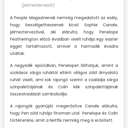
(jelmeztervező)
A People Magazinenak nemrég megadatott az esély,
hogy beszélgethessenek kicsit Sophie Canale,
jelmeztervezővel, aki elárulta, hogy Penelope
Featherington előző évadban viselt ruhája egy easter
egget tartalmazott, amivel a harmadik évadra
utaltak.
A negyedik epizódban, Penelopet láthatjuk, amint a
szokásos sárga ruháitól eltérő világos zöld árnyalatú
ruhát viselt, ami sok rajongó szerint a családja sárga
színpalettájának és Colin kék színpalettájának
összeolvadását szimbolizálja.
A rajongók gyanúját megerősítve Canale elárulta,
hogy Pen zöld ruhája finoman utal Penelope és Colin
történetére, amit a Netflix nemrég meg is erősített.