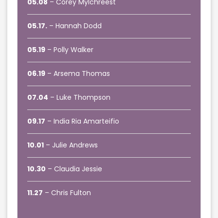
05.08
– Corey MyIchreest
05.17.
– Hannah Dodd
05.19
– Polly Walker
06.19
– Arsema Thomas
07.04
– Luke Thompson
09.17
– India Ria Amarteifio
10.01
– Julie Andrews
10.30
– Claudia Jessie
11.27
– Chris Fulton