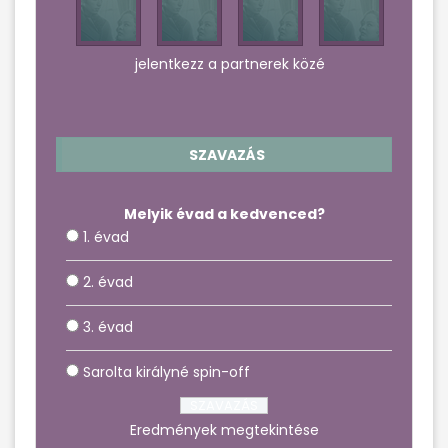
jelentkezz a partnerek közé
SZAVAZÁS
Melyik évad a kedvenced?
1. évad
2. évad
3. évad
Sarolta királyné spin-off
Eredmények megtekintése