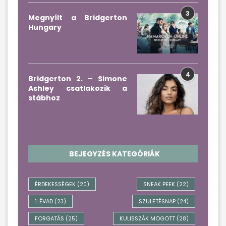
3
Megnyílt a Bridgerton
Hungary
4
Bridgerton 2. – Simone
Ashley csatlakozik a
stábhoz
BEJEGYZÉS KATEGÓRIÁK
ÉRDEKESSÉGEK
SNEAK PEEK
(20)
(22)
1. ÉVAD
SZÜLETÉSNAP
(23)
(24)
FORGATÁS
KULISSZÁK MÖGÖTT
(25)
(28)