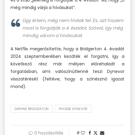
és a stáb „jelenleg is forgatják a 4. évadot” és, hogy „ő
még mindig várja a hívásukat”.
Úgy értem, még nem hívtak fel. És, azt hiszem
most is forgatják a 4. évadot. Szóval, így még
mindig várom a hívásukat.
A Netflix megerősítette, hogy a Bridgerton 4. évadát
2024 szeptemberében kezdték el forgatni, így a
következő rész már mélyen előrehaladt a
forgatásban, ami valószínűtlenné teszi Dynevor
visszatérését (feltéve, hogy a színésznő igazat
mond).
DAPHNE BRIDGERTON
PHOEBE DYNEVOR
0 hozzászólás
0