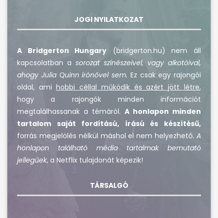
JOGI NYILATKOZAT
A Bridgerton Hungary
(bridgerton.hu) nem áll
kapcsolatban a
sorozat színészeivel, vagy alkotóival,
ahogy Julia Quinn írónővel sem.
Ez csak egy rajongói
oldal, ami
hobbi céllal működik és azért jött létre
,
hogy a rajongók minden információt
megtalálhassanak a témáról.
A honlapon minden
tartalom saját fordítású, írású és készítésű,
forrás megjelölés nélkül máshol el nem helyezhető.
A
honlapon található média tartalmak bemutató
jellegűek
, a Netflix tulajdonát képezik!
TÁRSALGÓ