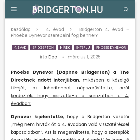
Kezdőlap
4. évad
Bridgerton 4. évad –
Phoebe Dynevor szerepelni fog benne!?
4. ÉVAD
BRIDGERTON
HÍREK
INTERJÚ
PHOEBE DYNEVOR
írta
Dee
március 1, 2025
Phoebe Dynevor (Daphne Bridgerton) a The
Directnek adott interjúban
, miközben
a közelgő
filmjét, az Inheritancet népszerűsítette, arról
kérdezték, hogy visszatér-e a sorozatban a 4.
évadban:
Dynevor kijelentette
, hogy a Bridgerton vezetői
„még nem hívták őt a 4. évadban való visszatéréssel
kapcsolatban”. Azt is megemlítette, hogy a szereplők