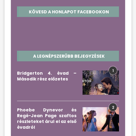
KÖVESD A HONLAPOT FACEBOOKON
A LEGNÉPSZERŰBB BEJEGYZÉSEK
1
Bridgerton 4. évad –
Második rész előzetes
2
Phoebe Dynevor és
Regé-Jean Page szaftos
részleteket árul el az első
évadról