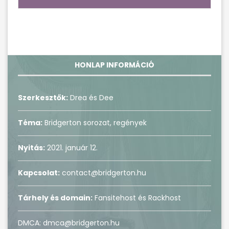
HONLAP INFORMÁCIÓ
Szerkesztők:
Drea és Dee
Téma:
Bridgerton sorozat, regények
Nyitás:
2021. január 12.
Kapcsolat:
contact@bridgerton.hu
Tárhely és domain:
Fansitehost és Rackhost
DMCA: dmca@bridgerton.hu