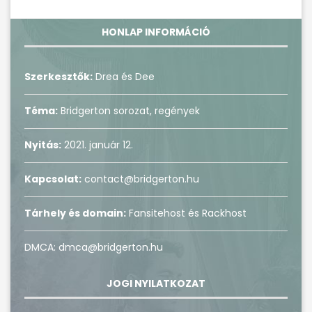
HONLAP INFORMÁCIÓ
Szerkesztők:
Drea és Dee
Téma:
Bridgerton sorozat, regények
Nyitás:
2021. január 12.
Kapcsolat:
contact@bridgerton.hu
Tárhely és domain:
Fansitehost és Rackhost
DMCA: dmca@bridgerton.hu
JOGI NYILATKOZAT