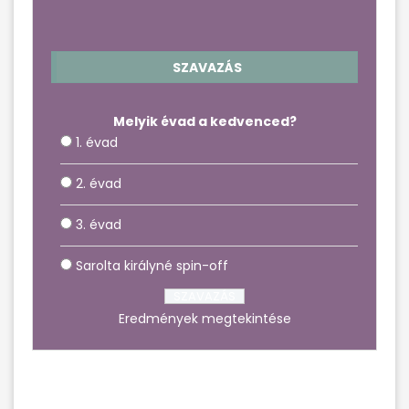
SZAVAZÁS
Melyik évad a kedvenced?
1. évad
2. évad
3. évad
Sarolta királyné spin-off
Eredmények megtekintése