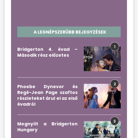
A LEGNÉPSZERŰBB BEJEGYZÉSEK
1
Bridgerton 4. évad –
Második rész előzetes
2
Phoebe Dynevor és
Regé-Jean Page szaftos
részleteket árul el az első
évadról
3
Megnyílt a Bridgerton
Hungary