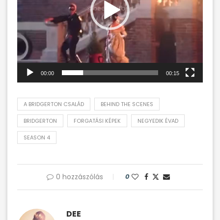
00:00
00:15
A BRIDGERTON CSALÁD
BEHIND THE SCENES
BRIDGERTON
FORGATÁSI KÉPEK
NEGYEDIK ÉVAD
SEASON 4
0 hozzászólás
0
DEE