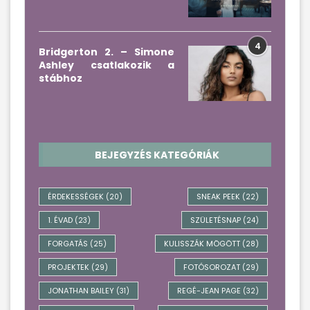
4
Bridgerton 2. – Simone
Ashley csatlakozik a
stábhoz
BEJEGYZÉS KATEGÓRIÁK
ÉRDEKESSÉGEK
SNEAK PEEK
(20)
(22)
1. ÉVAD
SZÜLETÉSNAP
(23)
(24)
FORGATÁS
KULISSZÁK MÖGÖTT
(25)
(28)
PROJEKTEK
FOTÓSOROZAT
(29)
(29)
JONATHAN BAILEY
REGÉ-JEAN PAGE
(31)
(32)