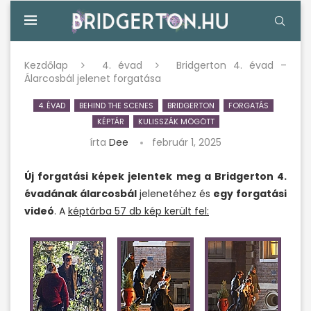
Kezdőlap
4. évad
Bridgerton 4. évad –
Álarcosbál jelenet forgatása
4. ÉVAD
BEHIND THE SCENES
BRIDGERTON
FORGATÁS
KÉPTÁR
KULISSZÁK MÖGÖTT
írta
Dee
február 1, 2025
Új forgatási képek jelentek meg a Bridgerton 4.
évadának álarcosbál
jelenetéhez és
egy
forgatási
videó
. A
képtárba 57 db kép került fel: