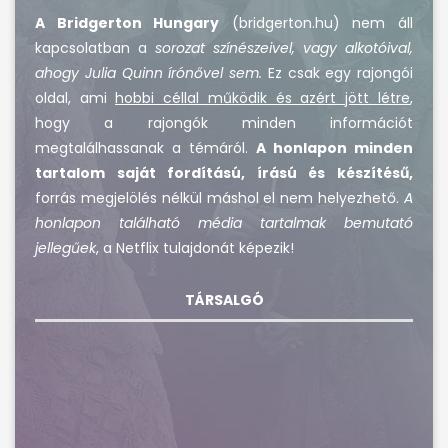
A Bridgerton Hungary
(bridgerton.hu) nem áll
kapcsolatban a
sorozat színészeivel, vagy alkotóival,
ahogy Julia Quinn írónővel sem.
Ez csak egy rajongói
oldal, ami
hobbi céllal működik és azért jött létre
,
hogy a rajongók minden információt
megtalálhassanak a témáról.
A honlapon minden
tartalom saját fordítású, írású és készítésű,
forrás megjelölés nélkül máshol el nem helyezhető.
A
honlapon található média tartalmak bemutató
jellegűek
, a Netflix tulajdonát képezik!
TÁRSALGÓ