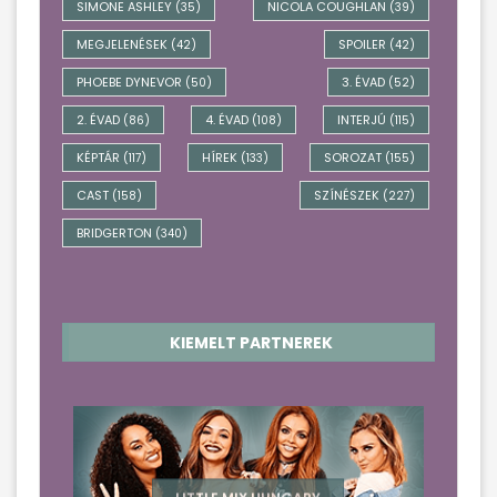
SIMONE ASHLEY
NICOLA COUGHLAN
(35)
(39)
MEGJELENÉSEK
SPOILER
(42)
(42)
PHOEBE DYNEVOR
3. ÉVAD
(50)
(52)
2. ÉVAD
4. ÉVAD
INTERJÚ
(86)
(108)
(115)
KÉPTÁR
HÍREK
SOROZAT
(117)
(133)
(155)
CAST
SZÍNÉSZEK
(158)
(227)
BRIDGERTON
(340)
KIEMELT PARTNEREK
LITTLE MIX HUNGARY