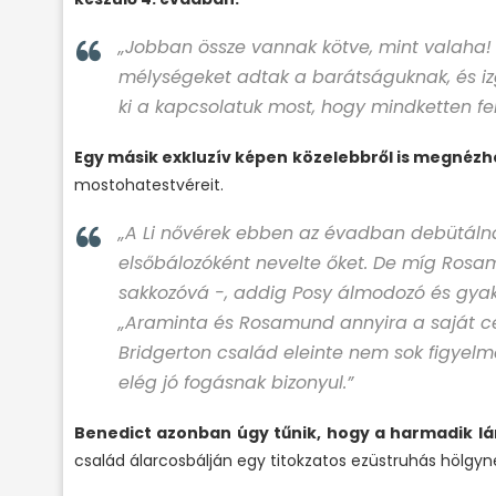
„Jobban össze vannak kötve, mint valaha!
mélységeket adtak a barátságuknak, és izg
ki a kapcsolatuk most, hogy mindketten feln
Egy másik exkluzív képen közelebbről is megnézhe
mostohatestvéreit.
„A Li nővérek ebben az évadban debütálna
elsőbálozóként nevelte őket. De míg Rosam
sakkozóvá -, addig Posy álmodozó és gyakr
„Araminta és Rosamund annyira a saját cél
Bridgerton család eleinte nem sok figyelm
elég jó fogásnak bizonyul.”
Benedict azonban úgy tűnik, hogy a harmadik lán
család álarcosbálján egy titokzatos ezüstruhás hölgyne