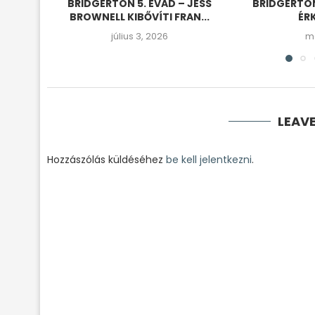
BRIDGERTON 5. ÉVAD – JESS
BRIDGERTON
BROWNELL KIBŐVÍTI FRAN...
ÉRK
július 3, 2026
má
LEAV
Hozzászólás küldéséhez
be kell jelentkezni
.