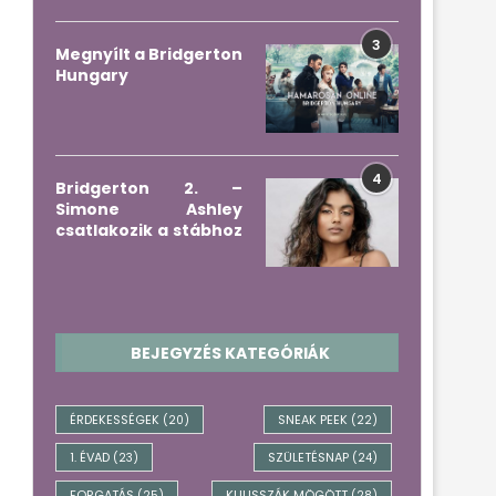
3
Megnyílt a Bridgerton
Hungary
4
Bridgerton 2. –
Simone Ashley
csatlakozik a stábhoz
BEJEGYZÉS KATEGÓRIÁK
ÉRDEKESSÉGEK
SNEAK PEEK
(20)
(22)
1. ÉVAD
SZÜLETÉSNAP
(23)
(24)
FORGATÁS
KULISSZÁK MÖGÖTT
(25)
(28)