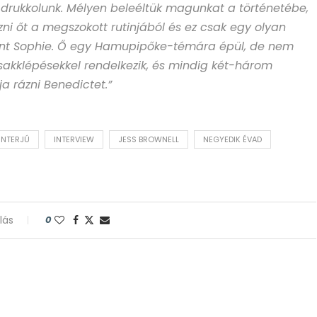
 drukkolunk. Mélyen beleéltük magunkat a történetébe,
ni őt a megszokott rutinjából és ez csak egy olyan
mint Sophie. Ő egy Hamupipőke-témára épül, de nem
i sakklépésekkel rendelkezik, és mindig két-három
ja rázni Benedictet.”
INTERJÚ
INTERVIEW
JESS BROWNELL
NEGYEDIK ÉVAD
lás
0