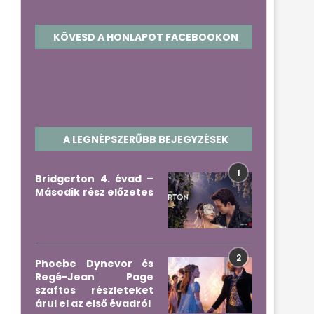
KÖVESD A HONLAPOT FACEBOOKON
A LEGNÉPSZERŰBB BEJEGYZÉSEK
1
Bridgerton 4. évad –
Második rész előzetes
2
Phoebe Dynevor és
Regé-Jean Page
szaftos részleteket
árul el az első évadról