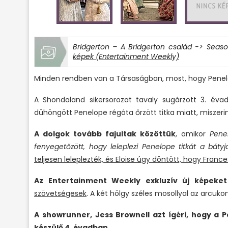
Bridgerton – A Bridgerton család -> Seas
képek (Entertainment Weekly)
Minden rendben van a Társaságban, most, hogy Penelop
A Shondaland sikersorozat tavaly sugárzott 3. évad
dühöngött Penelope régóta őrzött titka miatt, miszerin
A dolgok tovább fajultak közöttük
, amikor
Penel
fenyegetőzött, hogy leleplezi Penelope titkát a bátyja
teljesen leleplezték, és Eloise úgy döntött, hogy Franc
Az Entertainment Weekly exkluzív új képeket
szövetségesek
. A két hölgy széles mosollyal az arcuk
A showrunner, Jess Brownell azt ígéri, hogy a P
készülő 4. évadban.