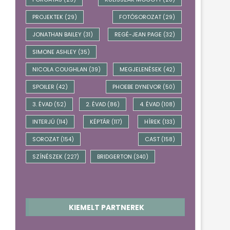
BRIDGERTON 5. ÉVAD – 3 ÚJ
BRIDGERTON 
TAGGAL BŐVÜL...
BESZÉLGETÉS AZ
PROJEKTEK
FOTÓSOROZAT
(29)
(29)
április 16, 2026
április 5,
JONATHAN BAILEY
REGÉ-JEAN PAGE
(31)
(32)
SIMONE ASHLEY
(35)
NICOLA COUGHLAN
MEGJELENÉSEK
(39)
(42)
SPOILER
PHOEBE DYNEVOR
(42)
(50)
3. ÉVAD
2. ÉVAD
4. ÉVAD
(52)
(86)
(108)
INTERJÚ
KÉPTÁR
HÍREK
(114)
(117)
(133)
SOROZAT
CAST
(154)
(158)
SZÍNÉSZEK
BRIDGERTON
(227)
(340)
KIEMELT PARTNEREK