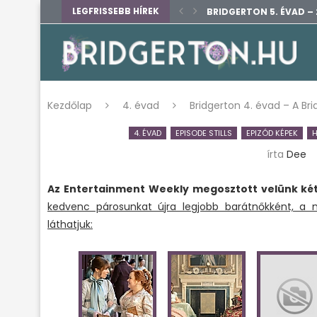
LEGFRISSEBB HÍREK
BRIDGERTON 5. ÉVAD – 
BRIDGERTON 5. ÉVAD – 
BRIDGERTON 5. ÉVAD –
BRIDGERTON 5. ÉVAD – 
BRIDGERTON 5. ÉVAD –
BRIDGERTON 5. ÉVAD –
BRIDGERTON 5. ÉVAD – 
BRIDGERTON – SHONDA 
BRIDGERTON 4. ÉVAD –
Kezdőlap
4. évad
Bridgerton 4. évad – A Bri
4. ÉVAD
EPISODE STILLS
EPIZÓD KÉPEK
H
írta
Dee
Az Entertainment Weekly megosztott velünk két
kedvenc párosunkat újra legjobb barátnőkként, a 
láthatjuk: