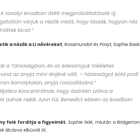
 A tavalyi évadban átélt megpróbáltatásaik új
atottan várjuk a nézők miatt, hogy lássák, hogyan néz
őttek kicsit.”
tik a nézők a Li nővéreket
,
Rosamundot és Posyt
, Sophie Baek
k a Társaságban, és az édesanyjuk tökéletes
und az anyja mini-énjévé vált, – házasságot kötő profi
an komolytalan, anyja rosszallására.”
jaikra koncentrálnak, hogy őszintén szólva a
et adnak nekik. Azon túl, Benedict ebben az évadban
y felé fordítja a figyelmét
,
Sophie felé
, miután a Bridgerton
k álcázva elbűvöli őt.