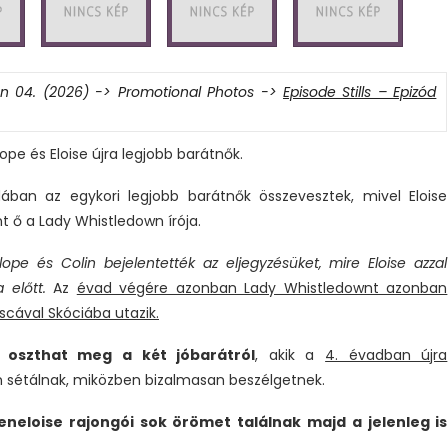
on 04. (2026) -> Promotional Photos ->
Episode Stills – Epizód
e és Eloise újra legjobb barátnők.
ában az egykori legjobb barátnők összevesztek, mivel Eloise
t ő a Lady Whistledown írója.
ope és Colin bejelentették az eljegyzésüket, mire Eloise azzal
 előtt.
Az
évad végére azonban Lady Whistledownt azonban
escával Skóciába utazik.
 oszthat meg a két jóbarátról
, akik a
4. évadban újra
on sétálnak, miközben bizalmasan beszélgetnek.
eneloise rajongói sok örömet találnak majd a jelenleg is