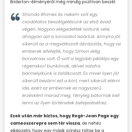
Briderton-élményéről még mindig pozitívan beszél:
Shonda Rhimes és nekem volt egy
csodálatos beszélgetésünk az első évad
végén. Nagyon elégedettek voltunk vele,
ahogyan azt a sorozatot lezártuk. Annyira jól
sikerült az a megváltozott ábrázolás, hogy az
emberek elfelejtik, hogy Simon elég
borzalmas volt. Ő volt a legjobb példája egy
régenskori bunkónak, akivel valaha
bármelyikünk is találkozott. És mivel ilyen jól
sikerült bezárni ezt a kört, mert sikerült elérni
ide, ezért az embernek ez nagyszerű
érzésként marad meg. Tényleg bátornak kell
lenni az ilyen történetek befejezéséhez.
Ezek után már biztos, hogy Regé-Jean Page egy
cameoszerepre sem tér vissza
, de nehéz
elképzelni, hogy egy másik színész töltse be a