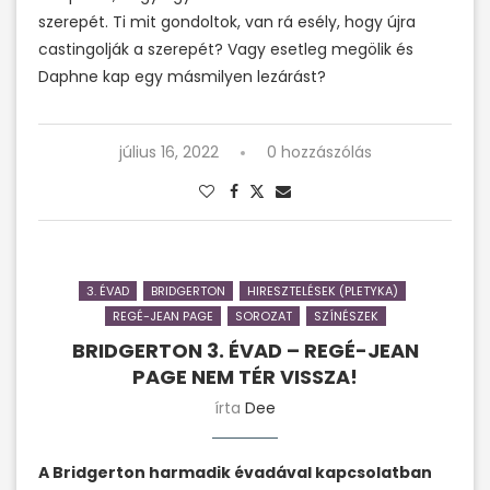
szerepét. Ti mit gondoltok, van rá esély, hogy újra
castingolják a szerepét? Vagy esetleg megölik és
Daphne kap egy másmilyen lezárást?
július 16, 2022
0 hozzászólás
3. ÉVAD
BRIDGERTON
HIRESZTELÉSEK (PLETYKA)
REGÉ-JEAN PAGE
SOROZAT
SZÍNÉSZEK
BRIDGERTON 3. ÉVAD – REGÉ-JEAN
PAGE NEM TÉR VISSZA!
írta
Dee
A Bridgerton harmadik évadával kapcsolatban