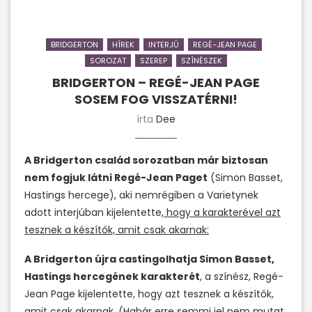
BRIDGERTON
HÍREK
INTERJÚ
REGÉ-JEAN PAGE
SOROZAT
SZEREP
SZÍNÉSZEK
BRIDGERTON – REGÉ-JEAN PAGE
SOSEM FOG VISSZATÉRNI!
írta
Dee
A Bridgerton család sorozatban már biztosan
nem fogjuk látni Regé-Jean Paget
(Simon Basset,
Hastings hercege), aki nemrégiben a Varietynek
adott interjúban kijelentette,
hogy a karakterével azt
tesznek a készítők, amit csak akarnak:
A Bridgerton újra castingolhatja Simon Basset,
Hastings hercegének karakterét
, a színész, Regé-
Jean Page kijelentette, hogy azt tesznek a készítők,
amit csak akarnak. (Habár erre semmi jel nem mutat,