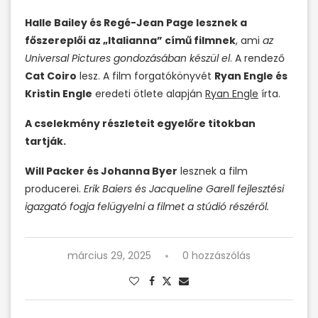
Halle Bailey és Regé-Jean Page lesznek a
főszereplői az „Italianna” című filmnek
, ami
az
Universal Pictures gondozásában készül el
. A rendező
Cat Coiro
lesz. A film forgatókönyvét
Ryan Engle és
Kristin Engle
eredeti ötlete alapján
Ryan Engle
írta.
A cselekmény részleteit egyelőre titokban
tartják.
Will Packer és Johanna Byer
lesznek a film
producerei.
Erik Baiers és Jacqueline Garell fejlesztési
igazgató fogja felügyelni a filmet a stúdió részéről.
március 29, 2025
0 hozzászólás