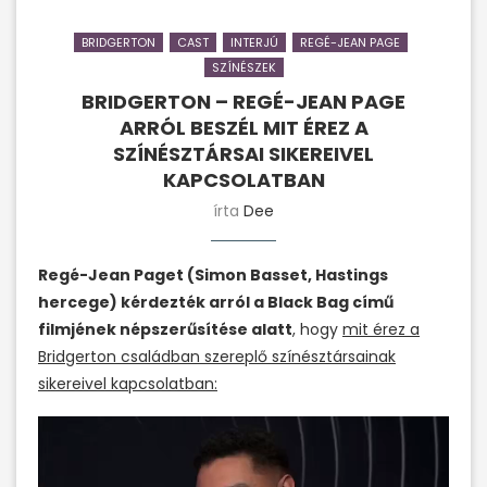
BRIDGERTON
CAST
INTERJÚ
REGÉ-JEAN PAGE
SZÍNÉSZEK
BRIDGERTON – REGÉ-JEAN PAGE
ARRÓL BESZÉL MIT ÉREZ A
SZÍNÉSZTÁRSAI SIKEREIVEL
KAPCSOLATBAN
írta
Dee
Regé-Jean Paget (Simon Basset, Hastings
hercege) kérdezték arról a Black Bag című
filmjének népszerűsítése alatt
, hogy
mit érez a
Bridgerton családban szereplő színésztársainak
sikereivel kapcsolatban:
Videólejátszó