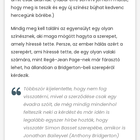
hogy meg is teszik és egy új színész bújhat kedvenc
hercegünk bőrébe.)
Mindig meg kell találni az egyensúlyt egy olyan
színésznek, aki maga mögött hagyta a szerepet,
amely híressé tette. Persze, az ember hálás azért a
szerepért, ami híressé tette, de egy olyan valaki
számára, mint Regé-Jean Page-nek már fárasztó
lehet, ha állandóan a Bridgerton-beli szerepéről
kérdezik.
Többször kijelentette, hogy nem fog
visszatérni, mivel a szerződése csak egy
évadra szólt, de még mindig mindenhol
felteszik neki a kérdést és már idén is
legalább egyszer hírbe hozták, hogy
visszatér Simon Basset szerepébe, amikor is
Jonathan Baileyvel (Anthony Bridgerton)