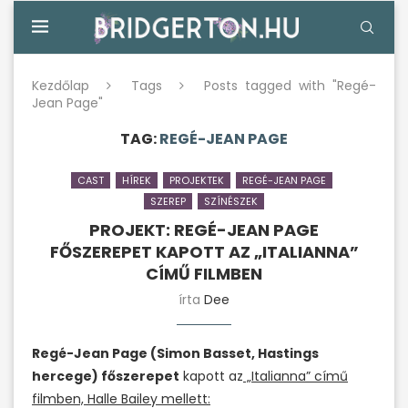
Kezdőlap
Tags
Posts tagged with "Regé-
Jean Page"
TAG:
REGÉ-JEAN PAGE
CAST
HÍREK
PROJEKTEK
REGÉ-JEAN PAGE
SZEREP
SZÍNÉSZEK
PROJEKT: REGÉ-JEAN PAGE
FŐSZEREPET KAPOTT AZ „ITALIANNA”
CÍMŰ FILMBEN
írta
Dee
Regé-Jean Page (Simon Basset, Hastings
hercege) főszerepet
kapott az
„Italianna” című
filmben, Halle Bailey mellett: