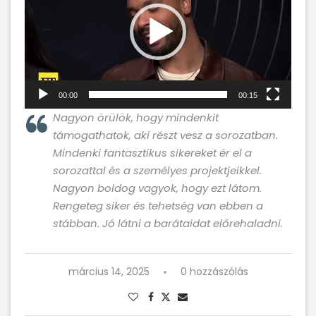
00:00
00:15
Nagyon örülök, hogy mindenkit
támogathatok, aki részt vesz a sorozatban.
Mindenki fantasztikus sikereket ér el a
sorozattal és a személyes projektjeikkel.
Nagyon boldog vagyok, hogy ezt látom.
Rengeteg siker és tehetség van ebben a
stábban. Jó látni a barátaidat előrehaladni.
március 14, 2025
0 hozzászólás