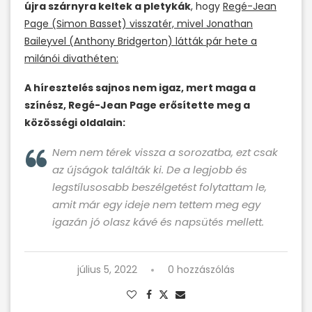
újra szárnyra keltek a pletykák
, hogy
Regé-Jean
Page (Simon Basset) visszatér, mivel Jonathan
Baileyvel (Anthony Bridgerton) látták pár hete a
milánói divathéten:
A híresztelés sajnos nem igaz, mert maga a
színész, Regé-Jean Page erősítette meg a
közösségi oldalain:
Nem nem térek vissza a sorozatba, ezt csak
az újságok találták ki. De a legjobb és
legstílusosabb beszélgetést folytattam le,
amit már egy ideje nem tettem meg egy
igazán jó olasz kávé és napsütés mellett.
július 5, 2022
0 hozzászólás