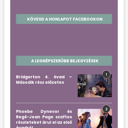
KÖVESD A HONLAPOT FACEBOOKON
A LEGNÉPSZERŰBB BEJEGYZÉSEK
1
Bridgerton 4. évad –
Második rész előzetes
2
Phoebe Dynevor és
Regé-Jean Page szaftos
részleteket árul el az első
évadról