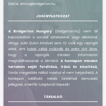
DMCA: dmca@bridgerton.hu
JOGI NYILATKOZAT
A Bridgerton Hungary
(bridgerton.hu) nem áll
kapcsolatban a
sorozat színészeivel, vagy alkotóival,
ahogy Julia Quinn írónővel sem.
Ez csak egy rajongói
oldal, ami
hobbi céllal működik és azért jött létre
,
hogy a rajongók minden információt
megtalálhassanak a témáról.
A honlapon minden
tartalom saját fordítású, írású és készítésű,
forrás megjelölés nélkül máshol el nem helyezhető.
A
honlapon található média tartalmak bemutató
jellegűek
, a Netflix tulajdonát képezik!
TÁRSALGÓ