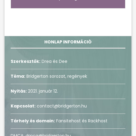
HONLAP INFORMÁCIÓ
Szerkesztők:
Drea és Dee
Téma:
Bridgerton sorozat, regények
Nyitás:
2021. január 12.
Kapcsolat:
contact@bridgerton.hu
Tárhely és domain:
Fansitehost és Rackhost
DMCA: dmca@bridgerton.hu