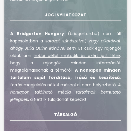
JOGI NYILATKOZAT
A Bridgerton Hungary
(bridgerton.hu) nem áll
kapcsolatban a
sorozat színészeivel, vagy alkotóival,
ahogy Julia Quinn írónővel sem.
Ez csak egy rajongói
oldal, ami
hobbi céllal működik és azért jött létre
,
hogy a rajongók minden információt
megtalálhassanak a témáról.
A honlapon minden
tartalom saját fordítású, írású és készítésű,
forrás megjelölés nélkül máshol el nem helyezhető.
A
honlapon található média tartalmak bemutató
jellegűek
, a Netflix tulajdonát képezik!
TÁRSALGÓ