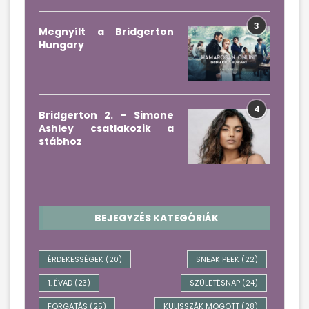
3
Megnyílt a Bridgerton
Hungary
4
Bridgerton 2. – Simone
Ashley csatlakozik a
stábhoz
BEJEGYZÉS KATEGÓRIÁK
ÉRDEKESSÉGEK
SNEAK PEEK
(20)
(22)
1. ÉVAD
SZÜLETÉSNAP
(23)
(24)
FORGATÁS
KULISSZÁK MÖGÖTT
(25)
(28)