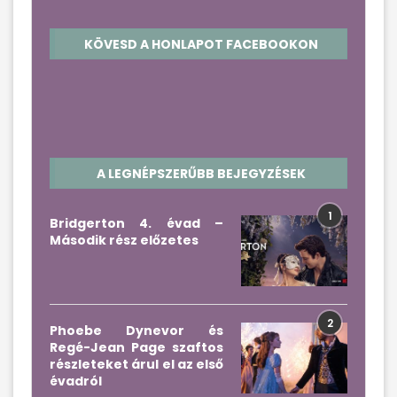
KÖVESD A HONLAPOT FACEBOOKON
A LEGNÉPSZERŰBB BEJEGYZÉSEK
1
Bridgerton 4. évad –
Második rész előzetes
2
Phoebe Dynevor és
Regé-Jean Page szaftos
részleteket árul el az első
évadról