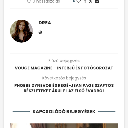
0 hozzászólás
0
DREA
Előző bejegyzés
VOUGE MAGAZINE – INTERJÚ ÉS FOTÓSOROZAT
Következős bejegyzés
PHOEBE DYNEVOR ÉS REGÉ-JEAN PAGE SZAFTOS
RÉSZLETEKET ÁRUL EL AZ ELSŐ ÉVADRÓL
KAPCSOLÓDÓ BEJEGYÉSEK