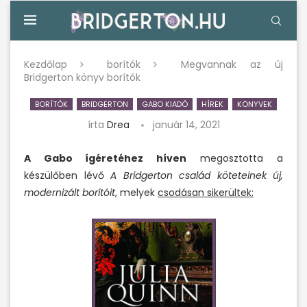
Kezdőlap
borítók
Megvannak az új
Bridgerton könyv borítók
BORÍTÓK
BRIDGERTON
GABO KIADÓ
HÍREK
KÖNYVEK
írta
Drea
január 14, 2021
A Gabo ígéretéhez híven
megosztotta a
készülőben lévő
A Bridgerton család köteteinek új,
modernizált borítóit
, melyek
csodásan sikerültek: