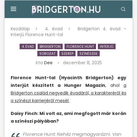
Kezdőlap
4. évad
Bridgerton 4. évad –
Interjú Florence Hunt-tal
4. ÉVAD
BRIDGERTON
FLORENCE HUNT
INTERJÚ
SOROZAT
SZEREP
SZÍNÉSZEK
írta
Dee
december 8, 2025
Florence Hunt-tal (Hyacinth Bridgerton) egy
interjút készített a Hunger Magazin
, ahol
a
Bridgerton család negyedik évadáról, a karakteréről és
a színészi karrierjéről mesél:
Daisy Finch: Mi volt az, ami megfogott már korán
a színészi pályában?
Florence Hunt: Nehéz megmagyarázni. Van