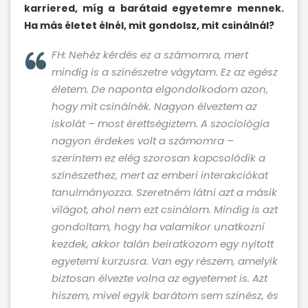
karriered, míg a barátaid egyetemre mennek.
Ha más életet élnél, mit gondolsz, mit csinálnál?
FH: Nehéz kérdés ez a számomra, mert
mindig is a színészetre vágytam. Ez az egész
életem. De naponta elgondolkodom azon,
hogy mit csinálnék. Nagyon élveztem az
iskolát – most érettségiztem. A szociológia
nagyon érdekes volt a számomra –
szerintem ez elég szorosan kapcsolódik a
színészethez, mert az emberi interakciókat
tanulmányozza. Szeretném látni azt a másik
világot, ahol nem ezt csinálom. Mindig is azt
gondoltam, hogy ha valamikor unatkozni
kezdek, akkor talán beiratkozom egy nyitott
egyetemi kurzusra. Van egy részem, amelyik
biztosan élvezte volna az egyetemet is. Azt
hiszem, mivel egyik barátom sem színész, és