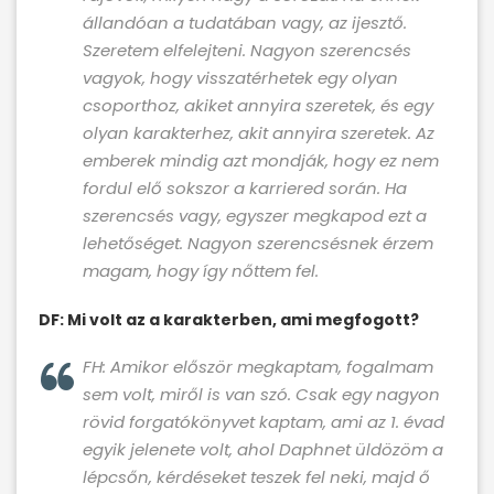
állandóan a tudatában vagy, az ijesztő.
Szeretem elfelejteni. Nagyon szerencsés
vagyok, hogy visszatérhetek egy olyan
csoporthoz, akiket annyira szeretek, és egy
olyan karakterhez, akit annyira szeretek. Az
emberek mindig azt mondják, hogy ez nem
fordul elő sokszor a karriered során. Ha
szerencsés vagy, egyszer megkapod ezt a
lehetőséget. Nagyon szerencsésnek érzem
magam, hogy így nőttem fel.
DF: Mi volt az a karakterben, ami megfogott?
FH: Amikor először megkaptam, fogalmam
sem volt, miről is van szó. Csak egy nagyon
rövid forgatókönyvet kaptam, ami az 1. évad
egyik jelenete volt, ahol Daphnet üldözöm a
lépcsőn, kérdéseket teszek fel neki, majd ő