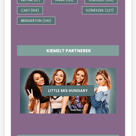
KÉPTÁR
HÍREK
SOROZAT
(117)
(133)
(155)
CAST
SZÍNÉSZEK
(158)
(227)
BRIDGERTON
(340)
KIEMELT PARTNEREK
LITTLE MIX HUNGARY