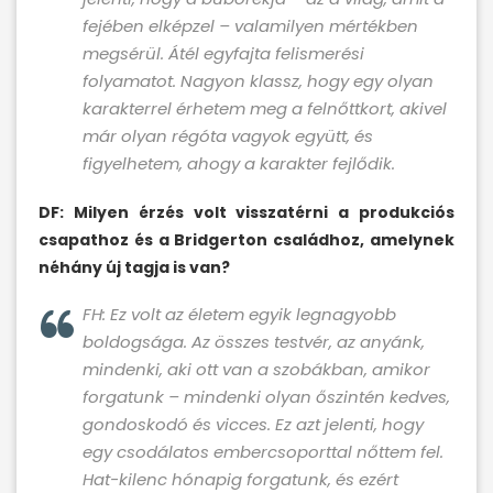
fejében elképzel – valamilyen mértékben
megsérül. Átél egyfajta felismerési
folyamatot. Nagyon klassz, hogy egy olyan
karakterrel érhetem meg a felnőttkort, akivel
már olyan régóta vagyok együtt, és
figyelhetem, ahogy a karakter fejlődik.
DF: Milyen érzés volt visszatérni a produkciós
csapathoz és a Bridgerton családhoz, amelynek
néhány új tagja is van?
FH: Ez volt az életem egyik legnagyobb
boldogsága. Az összes testvér, az anyánk,
mindenki, aki ott van a szobákban, amikor
forgatunk – mindenki olyan őszintén kedves,
gondoskodó és vicces. Ez azt jelenti, hogy
egy csodálatos embercsoporttal nőttem fel.
Hat-kilenc hónapig forgatunk, és ezért