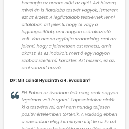
becsapja az arcom előtt az ajtót. Azt hiszem,
mivel én is fiatalabb testvér vagyok, ismerem
ezt az érzést. A legfiatalabb testvérnek lenni
általában azt jelenti, hogy te vagy a
legidegesítőbb, ami nagyon szórakoztató
volt. Van benne egyfajta szabadság, ami azt
jelenti, hogy a jelenetben azt tehetsz, amit
akarsz, és ez indokolt, mert ő egy nagyon
szabad szellemű karakter. Azt hiszem, ez az,
ami vonzott hozzá.
DF: Mit csinál Hyacinth a 4. évadban?
FH: Ebben az évadban érik meg, amit nagyon
izgalmas volt forgatni. Kapcsolatokat alakít
ki a testvéreivel, ami nem mindig teljesen
pozitív értelemben történik. A valóság ebben
a szezonban elég keményen sújt le rá. Ez azt
jelenti, hogy a buborékja – az a világ, amit a