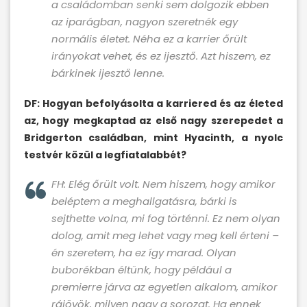
a családomban senki sem dolgozik ebben
az iparágban, nagyon szeretnék egy
normális életet. Néha ez a karrier őrült
irányokat vehet, és ez ijesztő. Azt hiszem, ez
bárkinek ijesztő lenne.
DF: Hogyan befolyásolta a karriered és az életed
az, hogy megkaptad az első nagy szerepedet a
Bridgerton családban, mint Hyacinth, a nyolc
testvér közül a legfiatalabbét?
FH: Elég őrült volt. Nem hiszem, hogy amikor
beléptem a meghallgatásra, bárki is
sejthette volna, mi fog történni. Ez nem olyan
dolog, amit meg lehet vagy meg kell érteni –
én szeretem, ha ez így marad. Olyan
buborékban éltünk, hogy például a
premierre járva az egyetlen alkalom, amikor
rájövök, milyen nagy a sorozat. Ha ennek