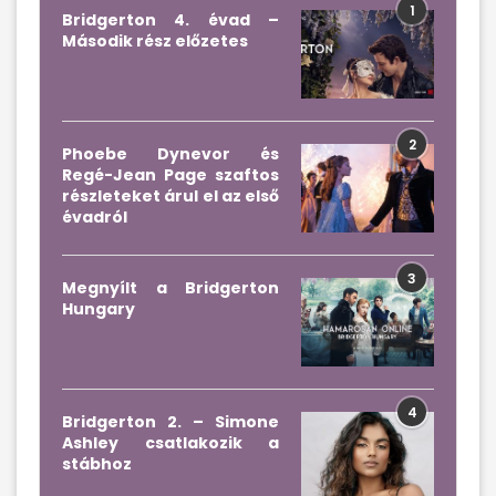
1
Bridgerton 4. évad –
Második rész előzetes
2
Phoebe Dynevor és
Regé-Jean Page szaftos
részleteket árul el az első
évadról
3
Megnyílt a Bridgerton
Hungary
4
Bridgerton 2. – Simone
Ashley csatlakozik a
stábhoz