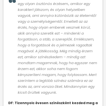
egy olyan ösztönös érzésem., amikor egy
karaktert játszom, és olyan helyzetben
vagyok, ami annyira különbözik az életemtől
vagy a személyiségemtől. Emellett az az
érzés, hogy olyan emberek vesznek körül,
akik annyira szeretik ezt – mindenki a
forgatáson, a stáb, a szereplők. Emlékszem,
hogy a forgatások és a jelmezek ragadtak
magával. A játékosság. Még mindig érzem
ezt, amikor színészkedem – mindig azt
mondtam magamnak, hogy ha egyszer nem
érzem ezt, akkor soha nem fogom
kényszeríteni magam, hogy folytassam. Mert
szerintem a legtöbb színész számára ez az
érzés az, ami vonzza őket. Mindannyian egy
kicsit őrültek vagyunk.
DF: Tizennyolc évesen színészként kezded meg a