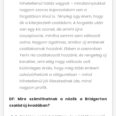
hihetetlenül hálás vagyok – mindannyiukkal
nagyon szoros kapcsolatom van a
forgatáson kívül is. Tényleg úgy érem, hogy
ők a kiterjesztett családom. A forgatás után
van egy kis szünet, de amint újra
összejövünk, mintha semmi sem változott
volna. Nagyon izgalmas, amikor új emberek
csatlakoznak hozzánk. Ebben a szezonban
Yerin Ha csatlakozott hozzánk, és rengeteg új
karakter, ami elég nagy változás volt.
Különleges érzés, hogy még több embert
üdvözölhetünk a világunkban – mind
hihetetlenül jól illeszkednek ide, mind
nagyon profik.
DF: Mire számíthatnak a nézők a Bridgerton
család új évadában?