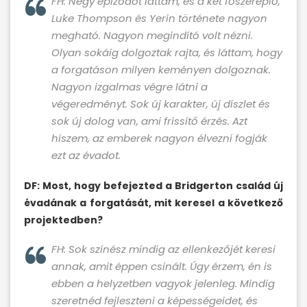
FH: Négy epizódot láttam, és a két főszereplő,
Luke Thompson és Yerin története nagyon
megható. Nagyon megindító volt nézni.
Olyan sokáig dolgoztak rajta, és láttam, hogy
a forgatáson milyen keményen dolgoznak.
Nagyon izgalmas végre látni a
végeredményt. Sok új karakter, új díszlet és
sok új dolog van, ami frissítő érzés. Azt
hiszem, az emberek nagyon élvezni fogják
ezt az évadot.
DF: Most, hogy befejezted a Bridgerton család új
évadának a forgatását, mit keresel a következő
projektedben?
FH: Sok színész mindig az ellenkezőjét keresi
annak, amit éppen csinált. Úgy érzem, én is
ebben a helyzetben vagyok jelenleg. Mindig
szeretnéd fejleszteni a képességeidet, és