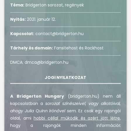
Téma:
Bridgerton sorozat, regények
Nyitás:
2021. január 12.
Kapcsolat:
contact@bridgerton.hu
Tárhely és domain:
Fansitehost és Rackhost
DMCA: dmca@bridgerton.hu
JOGI NYILATKOZAT
A Bridgerton Hungary
(bridgerton.hu) nem áll
kapcsolatban a
sorozat színészeivel, vagy alkotóival,
ahogy Julia Quinn írónővel sem.
Ez csak egy rajongói
oldal, ami
hobbi céllal működik és azért jött létre
,
hogy a rajongók minden információt